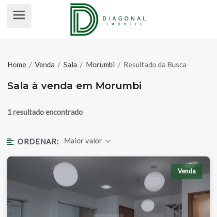
SALA À VENDA EM MORUMBI
Home
/
Venda
/
Sala
/
Morumbi
/
Resultado da Busca
Sala à venda em Morumbi
1 resultado encontrado
Maior valor
ORDENAR:
Venda