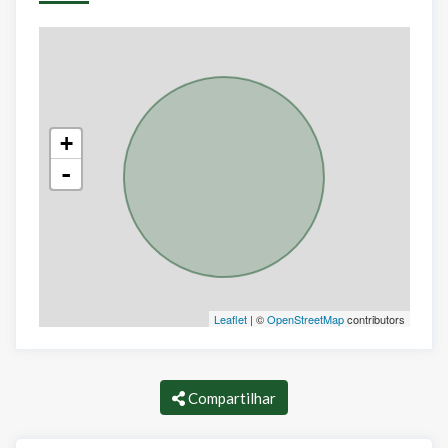
+
-
Leaflet
| ©
OpenStreetMap
contributors
Compartilhar