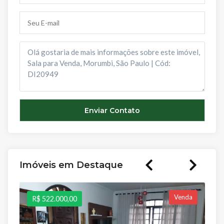
Imóveis em Destaque
Venda
R$ 522.000,00
R$