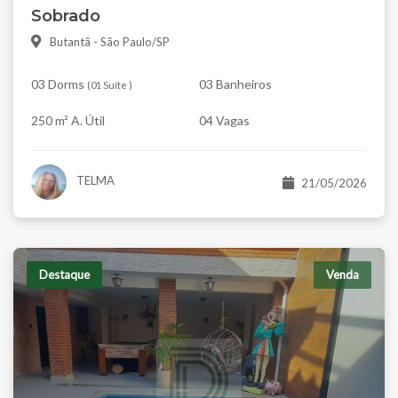
Sobrado
Butantã - São Paulo/SP
03 Dorms
03 Banheiros
(
01 Suíte
)
250 m² A. Útil
04 Vagas
TELMA
21/05/2026
Destaque
Venda