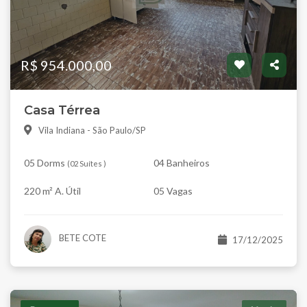
R$ 954.000,00
Casa Térrea
Vila Indiana - São Paulo/SP
05 Dorms
04 Banheiros
(
02 Suítes
)
220 m² A. Útil
05 Vagas
BETE COTE
17/12/2025