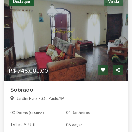
Destaque
Venda
R$ 748.000,00
Sobrado
Jardim Ester - São Paulo/SP
03 Dorms
04 Banheiros
(
01 Suíte
)
161 m² A. Útil
06 Vagas