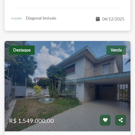
Venda
$ 595.000,00
R$ 950.000,00
Diagonal Imóveis
04/12/2025
Destaque
Venda
asa em Condomínio
Apartame
ardim Bonfiglioli - São Paulo/SP
Jardim Bonfi
orms:
Suítes:
Banhos:
Salas:
Vagas:
Dorms:
Suít
1
3
2
2
2
1
R$ 1.549.000,00
Útil:
Á.Total:
Á.Útil:
Á.Tot
7 m²
120 m²
80 m²
80 m