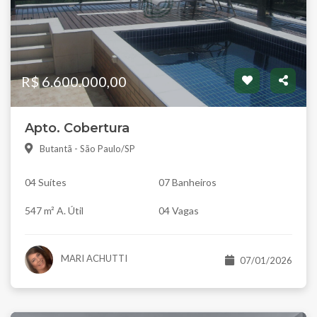
R$ 6.600.000,00
Apto. Cobertura
Butantã - São Paulo/SP
04 Suítes
07 Banheiros
547 m² A. Útil
04 Vagas
MARI ACHUTTI
07/01/2026