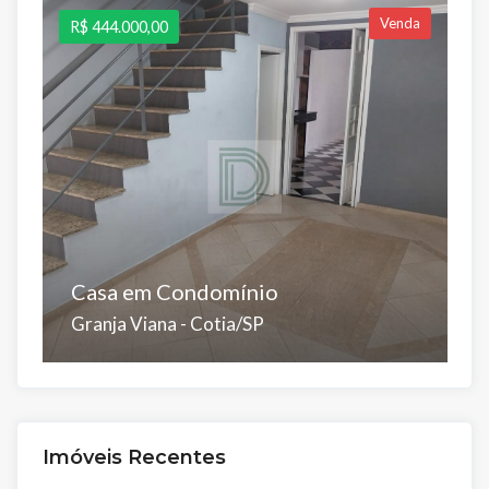
Venda
R$ 444.000,00
R
Casa em Condomínio
C
Granja Viana - Cotia/SP
J
Dorms:
Suítes:
Banhos:
Salas:
Vagas:
D
3
2
2
2
2
3
Á.Útil:
Á.Total:
Á.
Imóveis Recentes
80 m²
66 m²
8