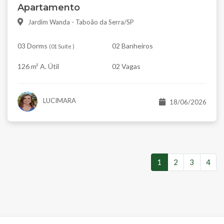
Apartamento
Jardim Wanda - Taboão da Serra/SP
03 Dorms
02 Banheiros
(
01 Suíte
)
126 m² A. Útil
02 Vagas
LUCIMARA
18/06/2026
1
2
3
4
(atual)