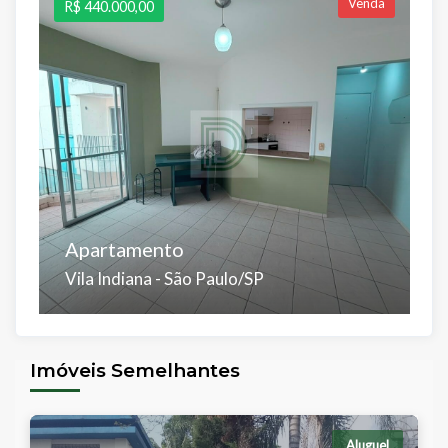
Venda
R$ 440.000,00
R
Apartamento
A
Vila Indiana - São Paulo/SP
V
Dorms:
Banhos:
Salas:
Vagas:
Á.Útil:
D
2
1
2
1
55 m²
2
Imóveis Semelhantes
Á.Total:
Á.
100 m²
5
Aluguel