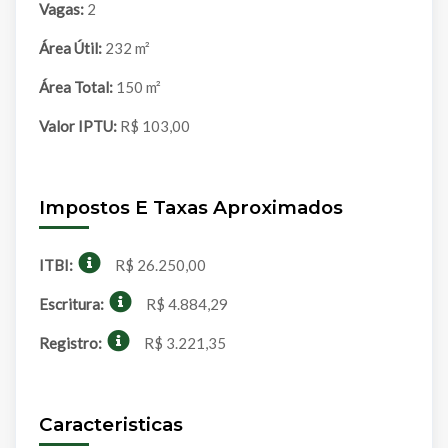
Vagas:
2
Área Útil:
232 m²
Área Total:
150 m²
Valor IPTU:
R$ 103,00
Impostos E Taxas Aproximados
ITBI:
R$ 26.250,00
Escritura:
R$ 4.884,29
Registro:
R$ 3.221,35
Caracteristicas