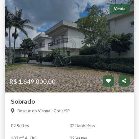
Venda
R$ 1.649.000,00
Sobrado
Bosque do Vianna - Cotia/SP
02 Suítes
02 Banheiros
183 m² A. Útil
02 Vagas