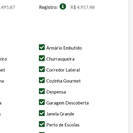
.495,87
Registro:
R$ 4.957,48
Armário Embutido
eiro
Churrasqueira
net
Corredor Lateral
na
Cozinha Gourmet
Despensa
a
Garagem Descoberta
s
Janela Grande
Perto de Escolas