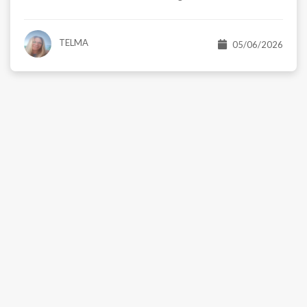
Venda
$ 890.000,00
R$ 1.424.000,
TELMA
05/06/2026
asa Assobradada
Apartame
ardim das Vertentes - São Paulo/SP
Centro - O
orms:
Suítes:
Banhos:
Salas:
Vagas:
Dorms:
Suít
1
4
2
2
3
1
Útil:
Á.Total:
Á.Útil:
Á.To
80 m²
160 m²
110 m²
160 