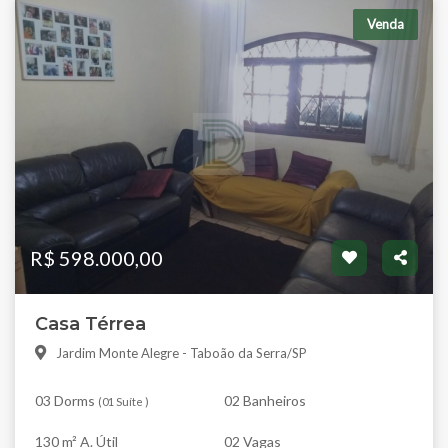
Venda
R$ 598.000,00
Casa Térrea
Jardim Monte Alegre - Taboão da Serra/SP
03 Dorms
02 Banheiros
(
01 Suíte
)
130 m² A. Útil
02 Vagas