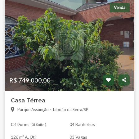
Venda
R$ 749.000,00
Casa Térrea
Parque Assunção - Taboão da Serra/SP
03 Dorms
04 Banheiros
(
01 Suíte
)
126 m² A. Útil
03 Vagas