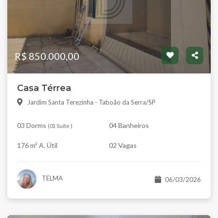
R$ 850.000,00
Casa Térrea
Jardim Santa Terezinha - Taboão da Serra/SP
03 Dorms
04 Banheiros
(
01 Suíte
)
176 m² A. Útil
02 Vagas
TELMA
06/03/2026