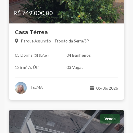
R$ 749.000,00
Casa Térrea
Parque Assunção - Taboão da Serra/SP
03 Dorms
04 Banheiros
(
01 Suíte
)
126 m² A. Útil
03 Vagas
TELMA
05/06/2026
Venda