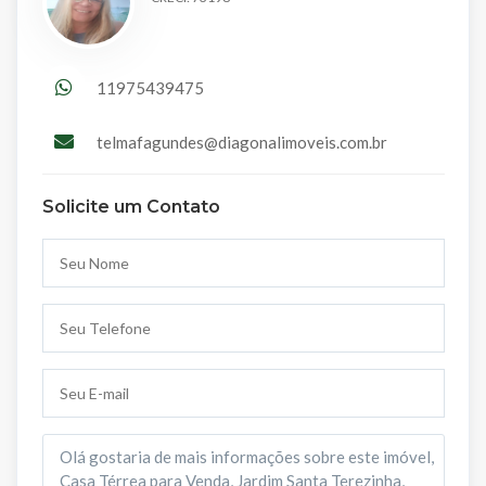
11975439475
telmafagundes@diagonalimoveis.com.br
Solicite um Contato