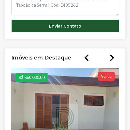
Imóveis em Destaque
Venda
R$ 860.000,00
R