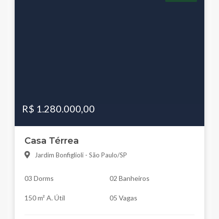
R$ 1.280.000,00
Casa Térrea
Jardim Bonfiglioli - São Paulo/SP
03 Dorms
02 Banheiros
150 m² A. Útil
05 Vagas