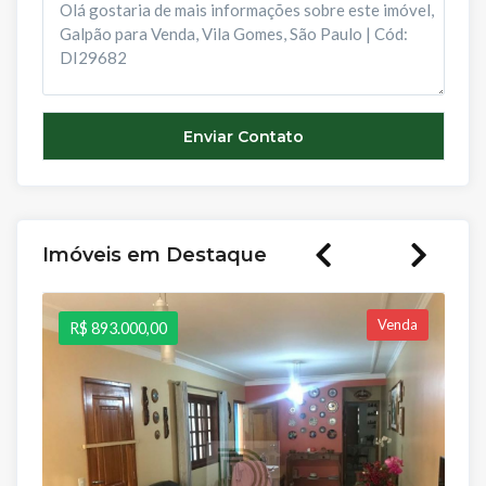
Imóveis em Destaque
Venda
R$ 893.000,00
R