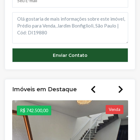
Imóveis em Destaque
Venda
R$ 742.500,00
R