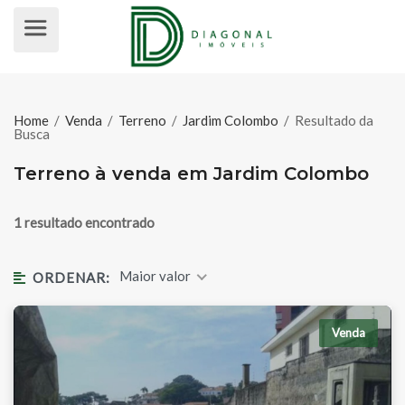
TERRENO À VENDA EM JARDIM C
Home
/
Venda
/
Terreno
/
Jardim Colombo
/
Resultado da
Busca
Terreno à venda em Jardim Colombo
1 resultado encontrado
Maior valor
ORDENAR:
Venda