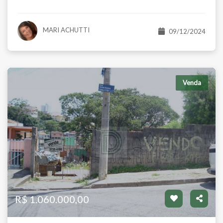
Venda
$ 479.000,00
R$ 780.000,00
MARI ACHUTTI
09/12/2024
Venda
partamento
Casa Ass
ardim Bonfiglioli - São Paulo/SP
Ferreira - 
orms:
Banhos:
Salas:
Vagas:
Á.Útil:
Dorms:
Suít
2
1
2
68 m²
3
2
R$ 1.060.000,00
Total:
Á.Total:
8 m²
150 m²