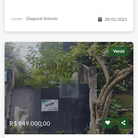
Venda
R$ 6.539.000,00
Diagonal Imóveis
28/05/2025
Venda
obradada
Terreno
São Paulo/SP
Jardim Ester - São Pa
es:
Banhos:
Salas:
Á.Útil:
Á.Útil:
Á.Total:
4
1
134 m²
2.180 m²
2.180 m²
R$ 949.000,00