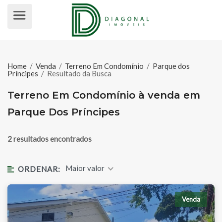
TERRENO EM CONDOMÍNIO À VEN
Home
/
Venda
/
Terreno Em Condomínio
/
Parque dos
Príncipes
/
Resultado da Busca
Terreno Em Condomínio à venda em
Parque Dos Príncipes
2 resultados encontrados
Maior valor
ORDENAR:
Venda