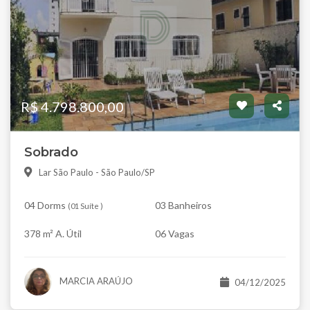
R$ 4.798.800,00
Sobrado
Lar São Paulo - São Paulo/SP
04 Dorms
03 Banheiros
(
01 Suíte
)
378 m² A. Útil
06 Vagas
MARCIA ARAÚJO
04/12/2025