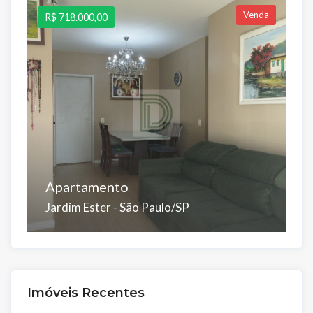
Venda
R$ 718.000,00
R
Apartamento
S
Jardim Ester - São Paulo/SP
J
Dorms:
Suítes:
Banhos:
Salas:
Vagas:
D
3
1
2
2
2
3
Á.Útil:
Á.Total:
Á.
Imóveis Recentes
77 m²
77 m²
1