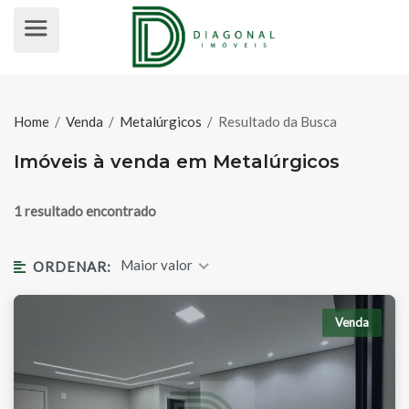
IMÓVEIS À VENDA EM METALÚRGI
Home
/
Venda
/
Metalúrgicos
/
Resultado da Busca
Imóveis à venda em Metalúrgicos
1 resultado encontrado
Maior valor
ORDENAR:
Venda