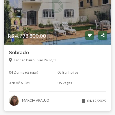
R$ 4.798.800,00
Sobrado
Lar São Paulo - São Paulo/SP
04 Dorms
03 Banheiros
(
01 Suíte
)
378 m² A. Útil
06 Vagas
MARCIA ARAÚJO
04/12/2025