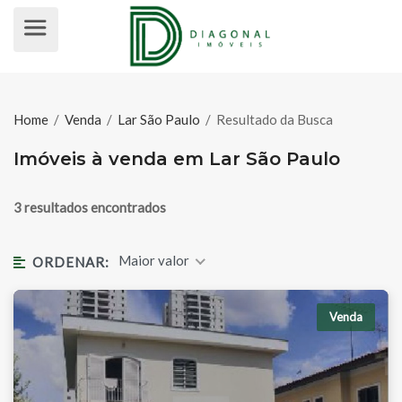
IMÓVEIS À VENDA EM LAR SÃO P
Home
/
Venda
/
Lar São Paulo
/
Resultado da Busca
Imóveis à venda em Lar São Paulo
3 resultados encontrados
Maior valor
ORDENAR:
Venda