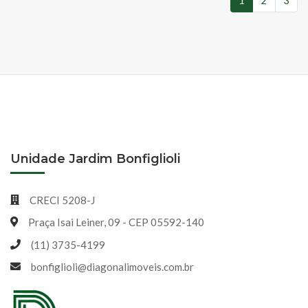
1
2
3
(atual)
Unidade Jardim Bonfiglioli
CRECI 5208-J
Praça Isai Leiner, 09 - CEP 05592-140
(11) 3735-4199
bonfiglioli@diagonalimoveis.com.br