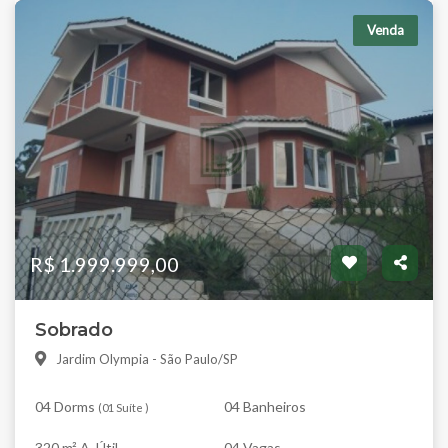
Venda
R$ 1.999.999,00
Sobrado
Jardim Olympia - São Paulo/SP
04 Dorms
04 Banheiros
(
01 Suíte
)
320 m² A. Útil
04 Vagas