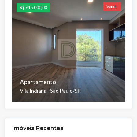
Venda
R$ 615.000,00
R$
Apartamento
P
Vila Indiana - São Paulo/SP
B
Dorms:
Banhos:
Salas:
Vagas:
Á.Útil:
Á.
2
2
2
1
74 m²
7
Á.Total:
Imóveis Recentes
115 m²