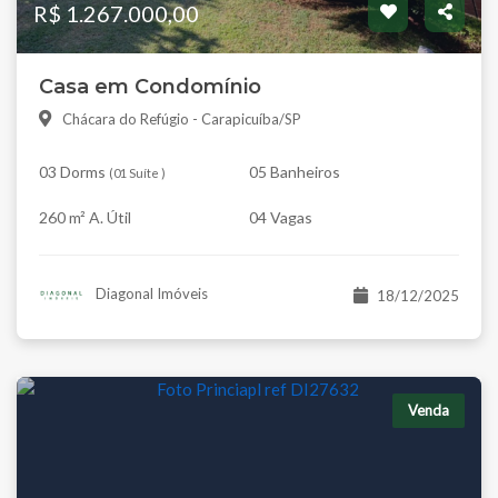
R$ 1.267.000,00
Casa em Condomínio
Chácara do Refúgio - Carapicuíba/SP
03 Dorms
05 Banheiros
(
01 Suíte
)
260 m² A. Útil
04 Vagas
Diagonal Imóveis
18/12/2025
Venda