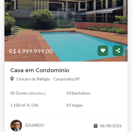
R$ 4.999.999,00
Casa em Condomínio
Chácara do Refúgio - Carapicuíba/SP
05 Dorms
10 Banheiros
(
03 Suítes
)
1.103 m² A. Útil
10 Vagas
EDUARDO
06/08/2026