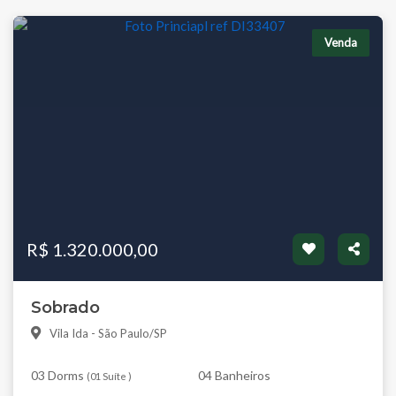
Venda
R$ 1.320.000,00
Sobrado
Vila Ida - São Paulo/SP
03 Dorms
04 Banheiros
(
01 Suíte
)