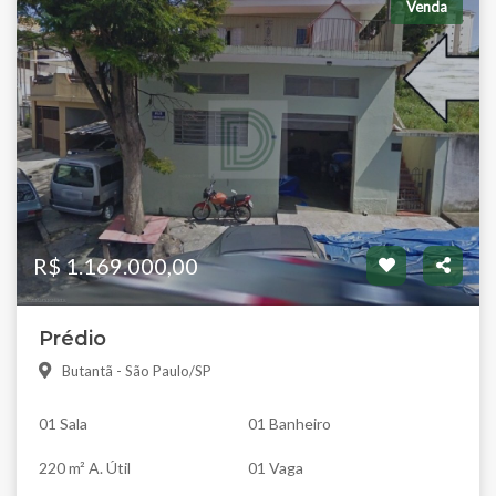
Venda
R$ 1.169.000,00
Prédio
Butantã - São Paulo/SP
01 Sala
01 Banheiro
220 m² A. Útil
01 Vaga