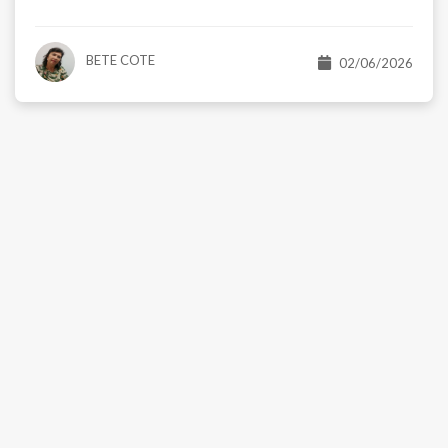
Venda
$ 417.000,00
R$ 699.000,00
BETE COTE
02/06/2026
partamento
Sobrado
ardim Bonfiglioli - São Paulo/SP
Jardim Bonfi
orms:
Suítes:
Banhos:
Salas:
Vagas:
Dorms:
Suít
1
2
2
2
3
1
Útil:
Á.Total:
Á.Útil:
Á.To
0 m²
104 m²
140 m²
125 