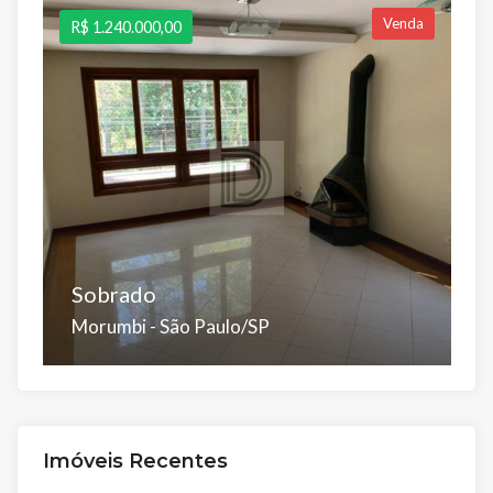
Venda
R$ 1.240.000,00
R
Sobrado
A
Morumbi - São Paulo/SP
J
Dorms:
Suítes:
Banhos:
Salas:
Vagas:
D
3
3
4
1
4
2
Á.Útil:
Á.Total:
Á.
Imóveis Recentes
180 m²
180 m²
6