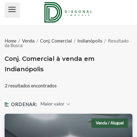
CONJ. COMERCIAL À VENDA EM I
Home
/
Venda
/
Conj. Comercial
/
Indianópolis
/
Resultado
da Busca
Conj. Comercial à venda em
Indianópolis
2 resultados encontrados
Maior valor
ORDENAR:
Venda / Aluguel