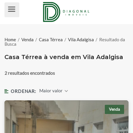
CASA TÉRREA À VENDA EM VILA 
Home
/
Venda
/
Casa Térrea
/
Vila Adalgisa
/
Resultado da
Busca
Casa Térrea à venda em Vila Adalgisa
2 resultados encontrados
Maior valor
ORDENAR:
Venda