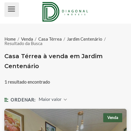
CASA TÉRREA À VENDA EM JARD
Home
/
Venda
/
Casa Térrea
/
Jardim Centenário
/
Resultado da Busca
Casa Térrea à venda em Jardim
Centenário
1 resultado encontrado
Maior valor
ORDENAR:
Venda