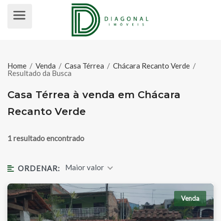
CASA TÉRREA À VENDA EM CHÁC
Home
/
Venda
/
Casa Térrea
/
Chácara Recanto Verde
/
Resultado da Busca
Casa Térrea à venda em Chácara
Recanto Verde
1 resultado encontrado
Maior valor
ORDENAR:
Venda