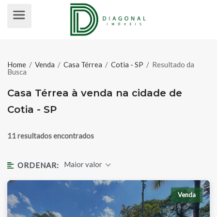
CASA TÉRREA À VENDA NA CIDADE
Home
/
Venda
/
Casa Térrea
/
Cotia - SP
/
Resultado da
Busca
Casa Térrea à venda na cidade de
Cotia - SP
11 resultados encontrados
Maior valor
ORDENAR:
Venda