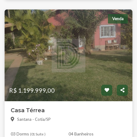
Venda
R$ 1.199.999,00
Casa Térrea
Santana - Cotia/SP
03 Dorms
04 Banheiros
(
01 Suíte
)