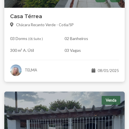
Casa Térrea
Chácara Recanto Verde - Cotia/SP
03 Dorms
02 Banheiros
(
01 Suíte
)
300 m² A. Útil
03 Vagas
TELMA
08/01/2025
Venda