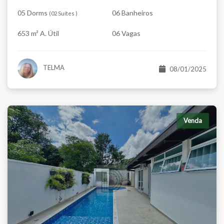
05 Dorms
06 Banheiros
(
02 Suítes
)
653 m² A. Útil
06 Vagas
TELMA
08/01/2025
Venda