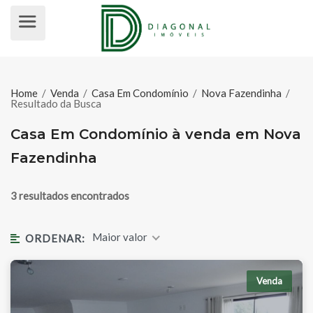
CASA EM CONDOMÍNIO À VENDA 
Home
/
Venda
/
Casa Em Condomínio
/
Nova Fazendinha
/
Resultado da Busca
Casa Em Condomínio à venda em Nova
Fazendinha
3 resultados encontrados
Maior valor
ORDENAR:
Venda