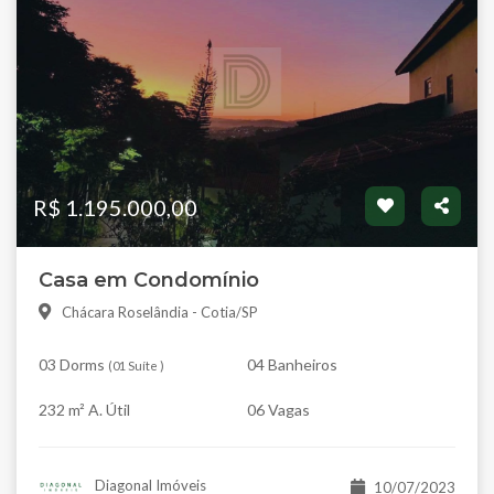
R$ 1.195.000,00
Casa em Condomínio
Chácara Roselândia - Cotia/SP
03 Dorms
04 Banheiros
(
01 Suíte
)
232 m² A. Útil
06 Vagas
Diagonal Imóveis
10/07/2023