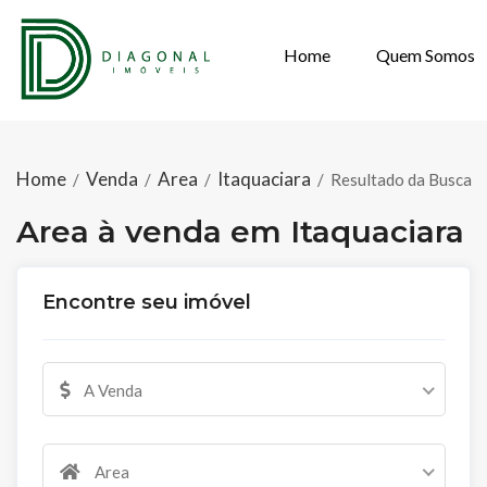
Home
Quem Somos
AREA À VENDA
Home
Venda
Area
Itaquaciara
/
/
/
/
Resultado da Busca
Area à venda em Itaquaciara
Encontre seu imóvel
A Venda
Area