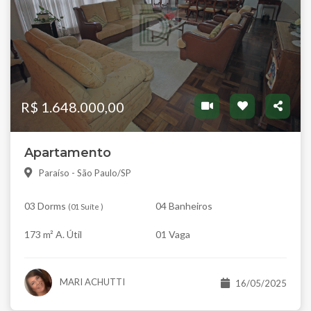
R$ 1.648.000,00
Apartamento
Paraíso - São Paulo/SP
03 Dorms
04 Banheiros
(
01 Suíte
)
173 m² A. Útil
01 Vaga
MARI ACHUTTI
16/05/2025