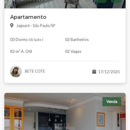
Apartamento
Jaguaré - São Paulo/SP
03 Dorms
02 Banheiros
(
01 Suíte
)
82 m² A. Útil
02 Vagas
BETE COTE
17/12/2025
Venda