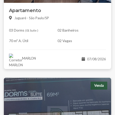
Apartamento
Jaguaré - São Paulo/SP
03 Dorms
02 Banheiros
(
01 Suíte
)
70 m² A. Útil
02 Vagas
MARLON
07/08/2026
Venda