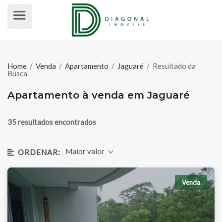
APARTAMENTO À VENDA EM JAG
Home
/
Venda
/
Apartamento
/
Jaguaré
/
Resultado da
Busca
Apartamento à venda em Jaguaré
35 resultados encontrados
Maior valor
ORDENAR:
Venda