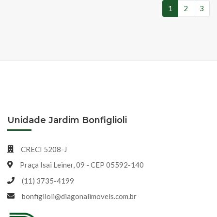
1
2
3
(atual)
Unidade Jardim Bonfiglioli
CRECI 5208-J
Praça Isai Leiner, 09 - CEP 05592-140
(11) 3735-4199
bonfiglioli@diagonalimoveis.com.br