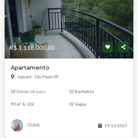
R$ 1.118.000,00
Apartamento
Jaguaré - São Paulo/SP
02 Dorms
02 Banheiros
(
01 Suíte
)
90 m² A. Útil
02 Vagas
TELMA
19/12/2025