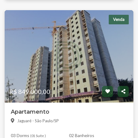
Venda
R$ 849.000,00
Apartamento
Jaguaré - São Paulo/SP
03 Dorms
02 Banheiros
(
01 Suíte
)