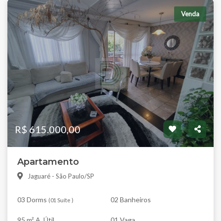
Venda
R$ 615.000,00
Apartamento
Jaguaré - São Paulo/SP
03 Dorms
02 Banheiros
(
01 Suíte
)
95 m² A. Útil
01 Vaga