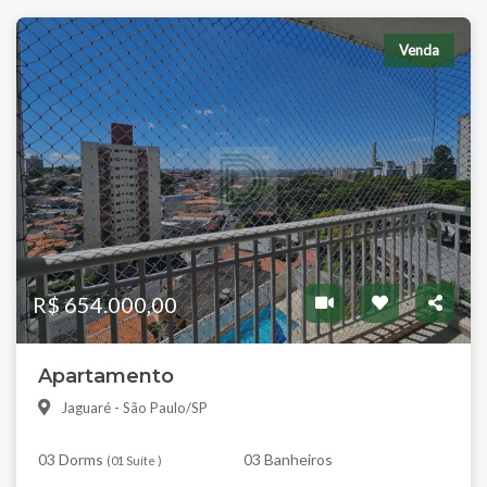
Venda
R$ 654.000,00
Apartamento
Jaguaré - São Paulo/SP
03 Dorms
03 Banheiros
(
01 Suíte
)