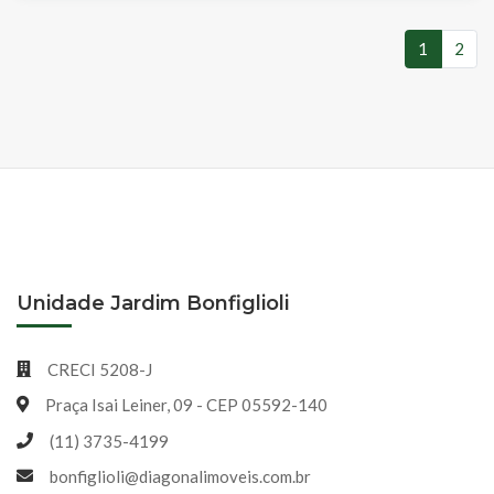
1
2
(atual)
Unidade Jardim Bonfiglioli
CRECI 5208-J
Praça Isai Leiner, 09 - CEP 05592-140
(11) 3735-4199
bonfiglioli@diagonalimoveis.com.br