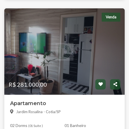
Venda
R$ 281.000,00
Apartamento
Jardim Rosalina - Cotia/SP
02 Dorms
01 Banheiro
(
01 Suíte
)