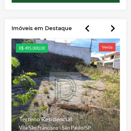
Imóveis em Destaque
Venda
R$ 495.000,00
R$
Terreno Residencial
A
Vila São Francisco - São Paulo/SP
B