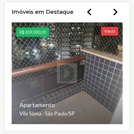
Imóveis em Destaque
Venda
R$ 659.000,00
R
Apartamento
S
Vila Sônia - São Paulo/SP
J
Dorms:
Suítes:
Banhos:
Salas:
Vagas:
D