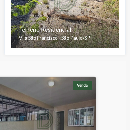
Terreno Residencial
S
Vila São Francisco - São Paulo/SP
J
Á.Útil:
Á.Total:
D
298 m²
298 m²
2
Á.
1
Venda