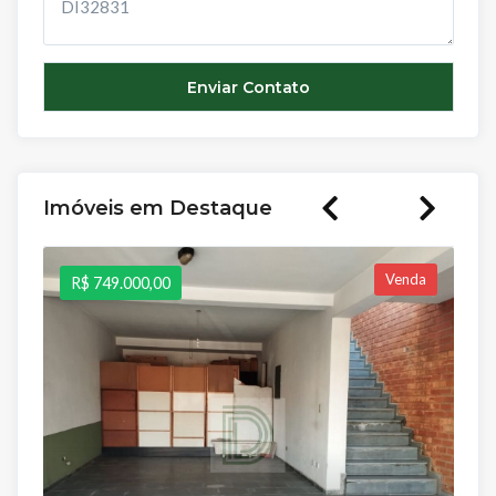
Imóveis em Destaque
Venda
R$ 749.000,00
R