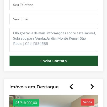
Imóveis em Destaque
Venda
R$ 718.000,00
R