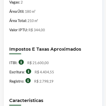
Vagas:
2
Área Útil:
180 m²
Área Total:
210 m²
Valor IPTU:
R$ 344,00
Impostos E Taxas Aproximados
ITBI:
R$ 21.600,00
Escritura:
R$ 4.404,55
Registro:
R$ 2.798,19
Caracteristicas