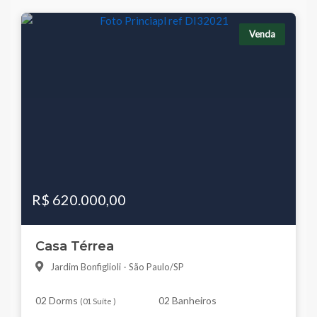
Venda
R$ 620.000,00
Casa Térrea
Jardim Bonfiglioli - São Paulo/SP
02 Dorms
02 Banheiros
(
01 Suíte
)