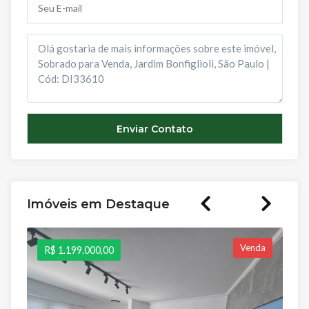
Imóveis em Destaque
Venda
R$ 1.199.000,00
R