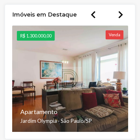
Imóveis em Destaque
Venda
R$ 1.300.000,00
R
Apartamento
C
Jardim Olympia - São Paulo/SP
V
Dorms:
Suítes:
Banhos:
Salas:
Vagas:
D