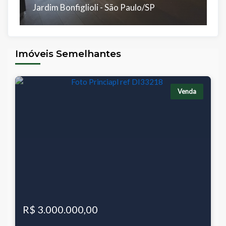
Jardim Bonfiglioli - São Paulo/SP
V
Dorms:
Banhos:
Salas:
Vagas:
Á.Útil:
D
3
2
1
2
82 m²
2
Imóveis Semelhantes
Á.Total:
Á.
82 m²
7
Venda
R$ 3.000.000,00