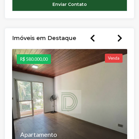
Imóveis em Destaque
Venda
R$ 580.000,00
R
Apartamento
A