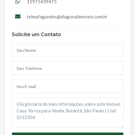
11975439475
telmafagundes@diagonalimoveis.com.br
Solicite um Contato