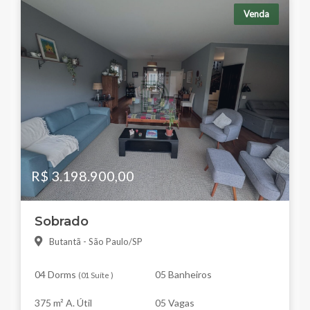
Venda
R$ 3.198.900,00
Sobrado
Butantã - São Paulo/SP
04 Dorms
05 Banheiros
(
01 Suíte
)
375 m² A. Útil
05 Vagas