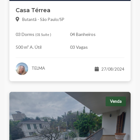
Casa Térrea
Butantã - São Paulo/SP
03 Dorms
04 Banheiros
(
01 Suíte
)
500 m² A. Útil
03 Vagas
TELMA
27/08/2024
Venda