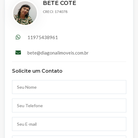
BETE COTE
CRECI: 174078
11975438961
bete@diagonalimoveis.com.br
Solicite um Contato