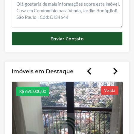
Imóveis em Destaque
Venda
R$ 690.000,00
R