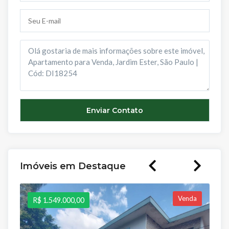
Imóveis em Destaque
Venda
R$ 1.549.000,00
R$