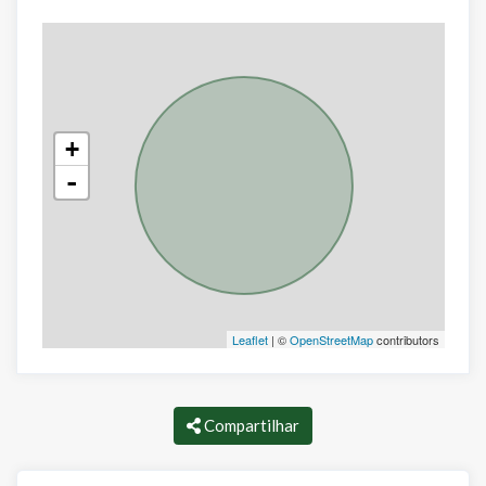
+
-
Leaflet
| ©
OpenStreetMap
contributors
Compartilhar