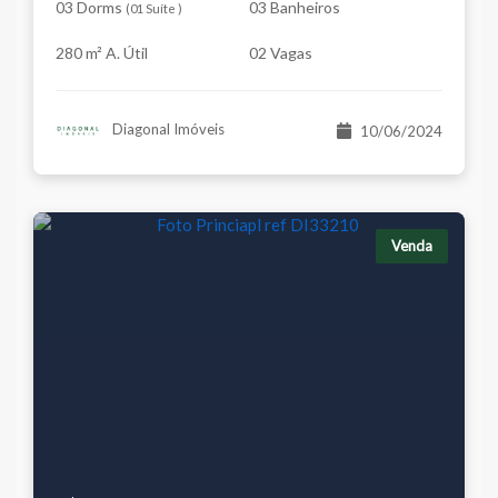
03 Dorms
03 Banheiros
(
01 Suíte
)
280 m² A. Útil
02 Vagas
Diagonal Imóveis
10/06/2024
Venda