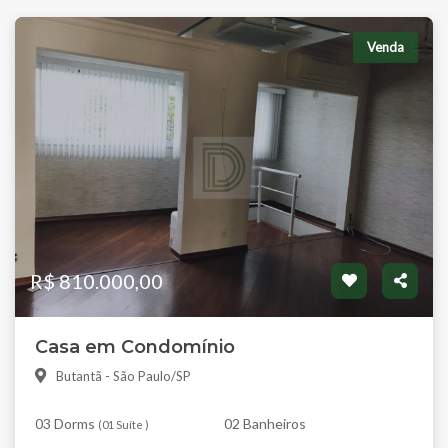
Venda
R$ 810.000,00
Casa em Condomínio
Butantã - São Paulo/SP
03 Dorms
02 Banheiros
(
01 Suíte
)