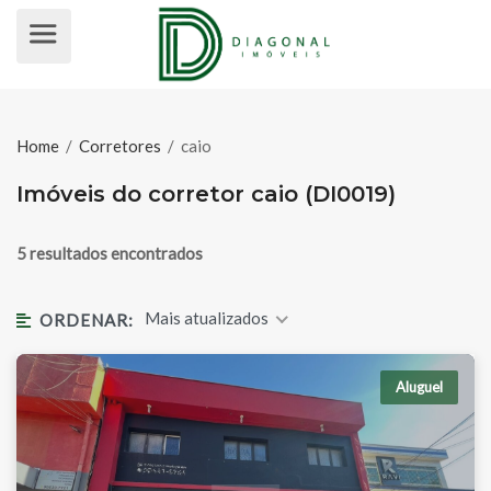
IMÓVEIS DO CORRETOR CAIO (DI00
Home
/
Corretores
/
caio
Imóveis do corretor caio (DI0019)
5 resultados encontrados
Mais atualizados
ORDENAR:
Aluguel