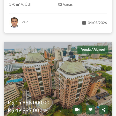
170 m² A. Útil
02 Vagas
caio
04/05/2026
Venda / Aluguel
R$ 15.998.000,00
R$ 49.997,00
/mês