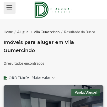
IMÓVEIS PARA ALUGAR EM VILA 
Home
/
Aluguel
/
Vila Gumercindo
/
Resultado da Busca
Imóveis para alugar em Vila
Gumercindo
2 resultados encontrados
Maior valor
ORDENAR:
Venda / Aluguel