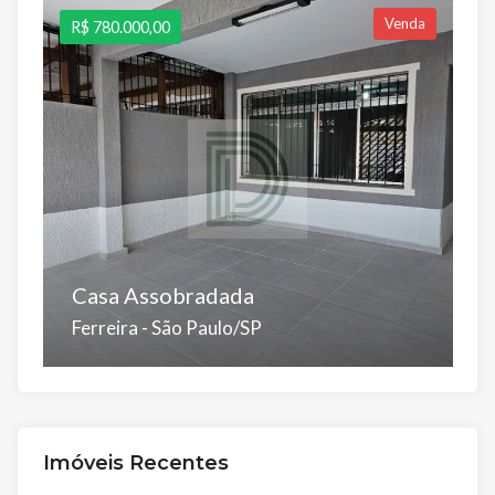
Venda
R$ 780.000,00
R
Casa Assobradada
C
Ferreira - São Paulo/SP
J
Dorms:
Suítes:
Banhos:
Salas:
Á.Útil:
D
3
2
4
1
134 m²
3
Á.Total:
Á.
Imóveis Recentes
150 m²
1