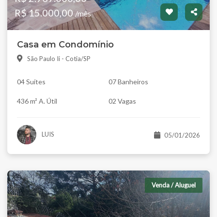
R$ 15.000,00
/mês
Casa em Condomínio
São Paulo Ii - Cotia/SP
04 Suítes
07 Banheiros
436 m² A. Útil
02 Vagas
LUIS
05/01/2026
Venda / Aluguel