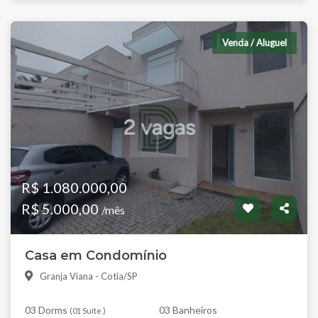
Venda / Aluguel
R$ 1.080.000,00
R$ 5.000,00
/mês
Casa em Condomínio
Granja Viana - Cotia/SP
03 Dorms
03 Banheiros
(
01 Suíte
)