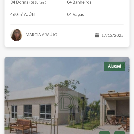
04 Dorms
04 Banheiros
(
02 Suítes
)
460 m² A. Útil
04 Vagas
MARCIA ARAÚJO
17/12/2025
Aluguel