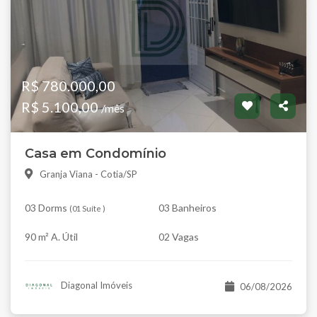
R$ 780.000,00
R$ 5.100,00
/mês
Casa em Condomínio
Granja Viana - Cotia/SP
03 Dorms
03 Banheiros
(
01 Suíte
)
90 m² A. Útil
02 Vagas
Diagonal Imóveis
06/08/2026