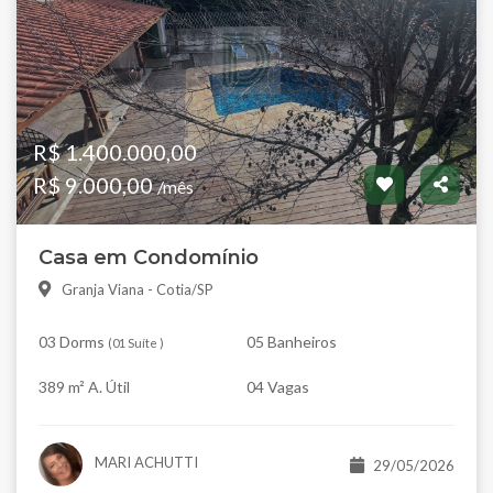
R$ 1.400.000,00
R$ 9.000,00
/mês
Casa em Condomínio
Granja Viana - Cotia/SP
03 Dorms
05 Banheiros
(
01 Suíte
)
389 m² A. Útil
04 Vagas
MARI ACHUTTI
29/05/2026