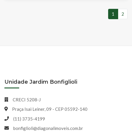
1
2
(atual)
Unidade Jardim Bonfiglioli
CRECI 5208-J
Praça Isai Leiner, 09 - CEP 05592-140
(11) 3735-4199
bonfiglioli@diagonalimoveis.com.br